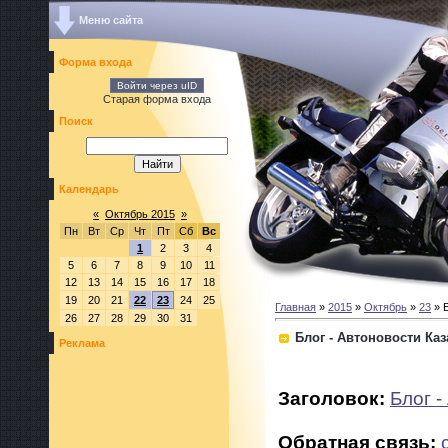
Меню сайта
Форма входа
Войти через uID
Старая форма входа
Поиск
Календарь
«
Октябрь 2015
»
Пн
Вт
Ср
Чт
Пт
Сб
Вс
1
2
3
4
5
6
7
8
9
10
11
12
13
14
15
16
17
18
19
20
21
22
23
24
25
Главная
»
2015
»
Октябрь
»
23
» Б
26
27
28
29
30
31
Блог - Автоновости Каз
Реклама
Заголовок:
Блог 
Обратная связь: