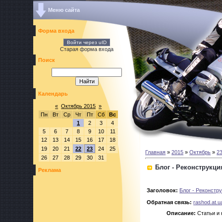
Меню сайта
Форма входа
Войти через uID
Старая форма входа
Поиск
Календарь
«
Октябрь 2015
»
Пн
Вт
Ср
Чт
Пт
Сб
Вс
1
2
3
4
5
6
7
8
9
10
11
12
13
14
15
16
17
18
19
20
21
22
23
24
25
Главная
»
2015
»
Октябрь
»
2
26
27
28
29
30
31
Блог - Реконструкци
Реклама
Заголовок:
Блог - Реконстр
Обратная связь:
rashod.at.
Описание:
Статьи и 