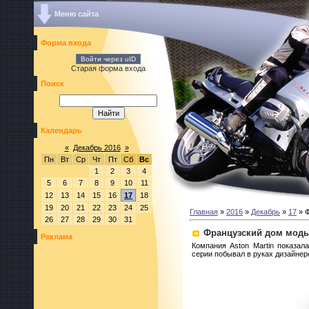
Меню сайта
Форма входа
Войти через uID
Старая форма входа
Поиск
Календарь
«
Декабрь 2016
»
Пн
Вт
Ср
Чт
Пт
Сб
Вс
1
2
3
4
5
6
7
8
9
10
11
12
13
14
15
16
17
18
19
20
21
22
23
24
25
Главная
»
2016
»
Декабрь
»
17
» Ф
26
27
28
29
30
31
Французский дом моды
Реклама
Компания Aston Martin показал
серии побывал в руках дизайнер