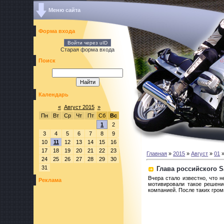
Меню сайта
Форма входа
Войти через uID
Старая форма входа
Поиск
Календарь
«
Август 2015
»
Пн
Вт
Ср
Чт
Пт
Сб
Вс
1
2
3
4
5
6
7
8
9
10
11
12
13
14
15
16
17
18
19
20
21
22
23
Главная
»
2015
»
Август
»
01
»
24
25
26
27
28
29
30
31
Глава российского S
Вчера стало известно, что 
Реклама
мотивировали такое решени
компанией. После таких гро