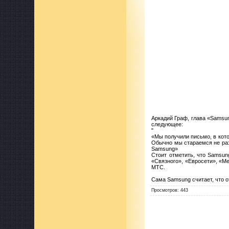
Аркадий Граф, глава «Samsun
следующее:
"
«Мы получили письмо, в кото
Обычно мы стараемся не раз
Samsung»
Стоит отметить, что Samsun
«Связного», «Евросети», «М
МТС.
Сама Samsung считает, что о
Просмотров
:
443