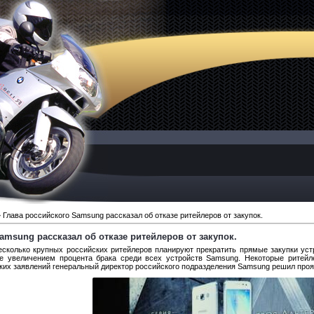
 Глава российского Samsung рассказал об отказе ритейлеров от закупок.
amsung рассказал об отказе ритейлеров от закупок.
несколько крупных российских ритейлеров планируют прекратить прямые закупки ус
е увеличением процента брака среди всех устройств Samsung. Некоторые ритейле
мких заявлений генеральный директор российского подразделения Samsung решил про