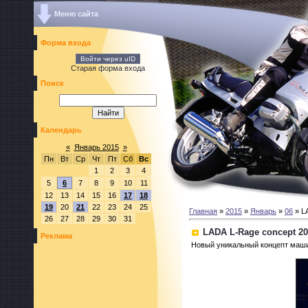
Меню сайта
Форма входа
Войти через uID
Старая форма входа
Поиск
Календарь
«
Январь 2015
»
Пн
Вт
Ср
Чт
Пт
Сб
Вс
1
2
3
4
5
6
7
8
9
10
11
12
13
14
15
16
17
18
19
20
21
22
23
24
25
Главная
»
2015
»
Январь
»
06
» L
26
27
28
29
30
31
LADA L-Rage concept 2
Реклама
Новый уникальный концепт маши