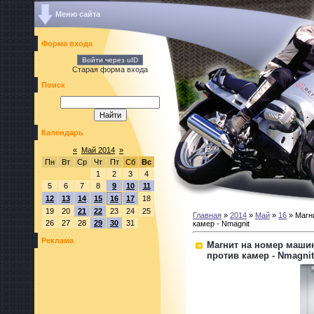
Меню сайта
Форма входа
Войти через uID
Старая форма входа
Поиск
Календарь
«
Май 2014
»
Пн
Вт
Ср
Чт
Пт
Сб
Вс
1
2
3
4
5
6
7
8
9
10
11
12
13
14
15
16
17
18
19
20
21
22
23
24
25
Главная
»
2014
»
Май
»
16
» Магн
26
27
28
29
30
31
камер - Nmagnit
Реклама
Магнит на номер машин
против камер - Nmagnit