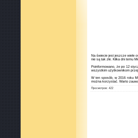
Na świecie jest jeszcze wiele o
nie są tak złe. Kilka dni temu 
Poinformowano, że po 12 styczn
wszystkim użytkownikom przejśc
W ten sposób, w 2016 roku Mic
można korzystać. Warto zauważ
Просмотров
:
422