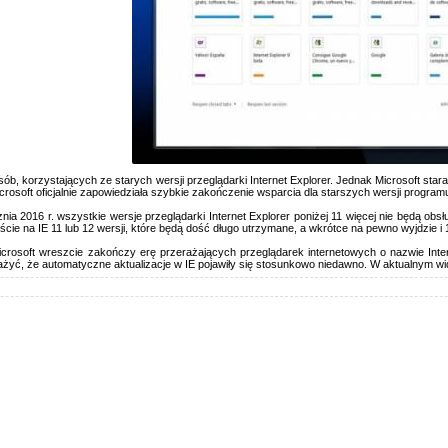
sób, korzystających ze starych wersji przeglądarki Internet Explorer. Jednak Microsoft stara
Microsoft oficjalnie zapowiedziała szybkie zakończenie wsparcia dla starszych wersji programu
ia 2016 r. wszystkie wersje przeglądarki Internet Explorer poniżej 11 więcej nie będą obs
ie na IE 11 lub 12 wersji, które będą dość długo utrzymane, a wkrótce na pewno wyjdzie i 
rosoft wreszcie zakończy erę przerażających przeglądarek internetowych o nazwie Intern
yć, że automatyczne aktualizacje w IE pojawiły się stosunkowo niedawno. W aktualnym wido