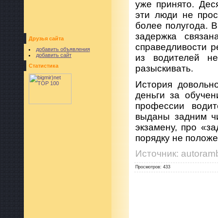
уже принято. Дес
эти люди не прос
более полугода. 
задержка связан
Друзья сайта
справедливости р
добавить объявления
добавить сайт
из водителей н
Статистика
разыскивать.
История довольно
деньги за обучен
профессии водит
выданы задним чи
экзамену, про «з
порядку не положе
Источник: autoramb
Просмотров
:
433