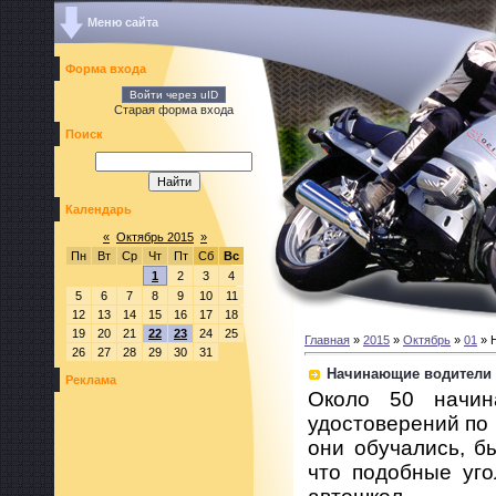
Меню сайта
Форма входа
Войти через uID
Старая форма входа
Поиск
Календарь
«
Октябрь 2015
»
Пн
Вт
Ср
Чт
Пт
Сб
Вс
1
2
3
4
5
6
7
8
9
10
11
12
13
14
15
16
17
18
19
20
21
22
23
24
25
Главная
»
2015
»
Октябрь
»
01
» 
26
27
28
29
30
31
Начинающие водители м
Реклама
Около 50 начин
удостоверений по 
они обучались, б
что подобные уг