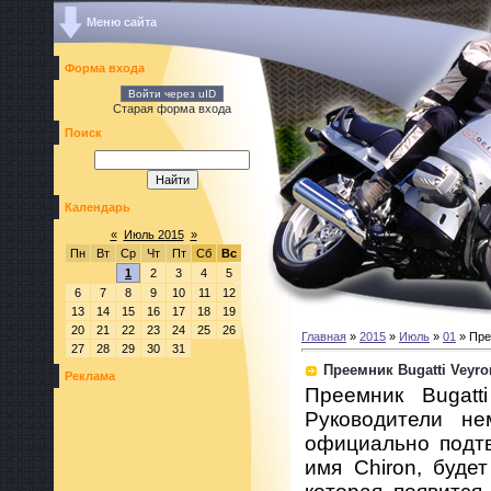
Меню сайта
Форма входа
Войти через uID
Старая форма входа
Поиск
Календарь
«
Июль 2015
»
Пн
Вт
Ср
Чт
Пт
Сб
Вс
1
2
3
4
5
6
7
8
9
10
11
12
13
14
15
16
17
18
19
20
21
22
23
24
25
26
Главная
»
2015
»
Июль
»
01
» Пре
27
28
29
30
31
Преемник Bugatti Veyr
Реклама
Преемник Bugatt
Руководители не
официально подтв
имя Chiron, буде