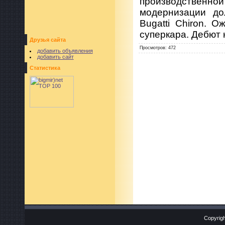
производственно
модернизации до
Bugatti Chiron. 
суперкара. Дебют 
Друзья сайта
Просмотров
:
472
добавить объявления
добавить сайт
Статистика
Copyrigh