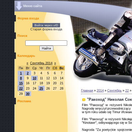
Меню сайта
Форма входа
Войти через uID
Старая форма входа
Поиск
Календарь
«
Сентябрь 2014
»
Пн
Вт
Ср
Чт
Пт
Сб
Вс
1
2
3
4
5
6
7
8
9
10
11
12
13
14
15
16
17
18
19
20
21
22
23
24
25
26
27
28
Главная
»
2014
»
Сентябрь
»
22
»
29
30
"Ракоход" Николая Со
Реклама
Film "Ракоход" w reżyserii Nikoł
Nagrodę wręczył przewodniczący ju
w tym roku udało się Timur Исмаи
Film "Ракоход" w reżyserii Nikoł
"Kinotawr", odbywającego się w Soc
Nagroda "Za poetyckie spojrzenie