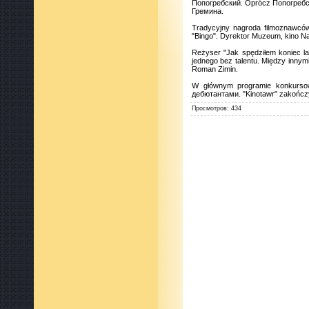
Попогребский. Oprócz Попогребског
Гремина.
Tradycyjny nagroda filmoznawców
"Bingo". Dyrektor Muzeum, kino Na
Reżyser "Jak spędziłem koniec la
jednego bez talentu. Między innym
Roman Zimin.
W głównym programie konkursow
дебютантами. "Kinotawr" zakończy 
Просмотров
:
434