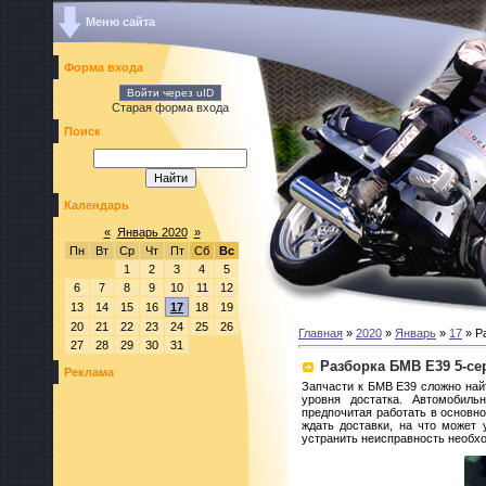
Меню сайта
Форма входа
Войти через uID
Старая форма входа
Поиск
Календарь
«
Январь 2020
»
Пн
Вт
Ср
Чт
Пт
Сб
Вс
1
2
3
4
5
6
7
8
9
10
11
12
13
14
15
16
17
18
19
20
21
22
23
24
25
26
Главная
»
2020
»
Январь
»
17
» Р
27
28
29
30
31
Разборка БМВ Е39 5-се
Реклама
Запчасти к БМВ E39 сложно найт
уровня достатка. Автомобиль
предпочитая работать в основно
ждать доставки, на что может 
устранить неисправность необхо