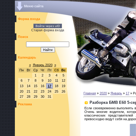
Меню сайта
Форма входа
Войти через uID
Старая форма входа
Поиск
Календарь
«
Январь 2020
»
Пн
Вт
Ср
Чт
Пт
Сб
Вс
1
2
3
4
5
6
7
8
9
10
11
12
13
14
15
16
17
18
19
20
21
22
23
24
25
26
Главная
»
2020
»
Январь
»
17
» Р
27
28
29
30
31
Разборка БМВ Е60 5-се
Реклама
Если своевременно выполнять в
Очень многие водители, кото
классических представителей
превосходно ведут себя на доро