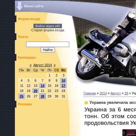
Меню сайта
Форма входа
Войти через uID
Старая форма входа
Поиск
Календарь
«
Август 2014
»
Пн
Вт
Ср
Чт
Пт
Сб
Вс
1
2
3
4
5
6
7
8
9
10
11
12
13
14
15
16
17
18
19
20
21
22
23
24
Главная
»
2014
»
Август
»
28
» Ук
25
26
27
28
29
30
31
Украина увеличила экс
Реклама
Украина за 6 мес
тонн. Об этом со
продовольствия У