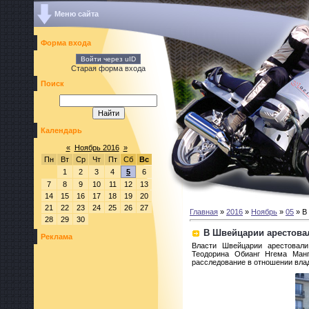
Меню сайта
Форма входа
Войти через uID
Старая форма входа
Поиск
Календарь
«
Ноябрь 2016
»
Пн
Вт
Ср
Чт
Пт
Сб
Вс
1
2
3
4
5
6
7
8
9
10
11
12
13
14
15
16
17
18
19
20
21
22
23
24
25
26
27
Главная
»
2016
»
Ноябрь
»
05
» В
28
29
30
В Швейцарии арестова
Реклама
Власти Швейцарии арестовали
Теодорина Обианг Нгема Манг
расследование в отношении вла