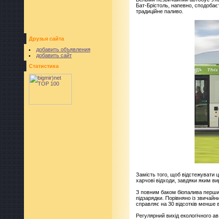
Бат-Брістоль, напевно, сподобає
традиційне паливо.
Друзья сайта
добавить объявления
добавить сайт
Статистика
Замість того, щоб відстежувати 
харчові відходи, завдяки яким в
З повним баком біопалива перший
підзарядки. Порівняно із звичай
справляє на 30 відсотків менше в
Регулярний вихід екологічного а