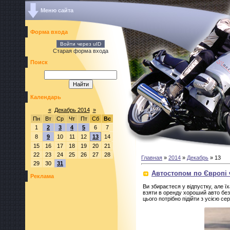
Меню сайта
Форма входа
Войти через uID
Старая форма входа
Поиск
Календарь
«
Декабрь 2014
»
Пн
Вт
Ср
Чт
Пт
Сб
Вс
1
2
3
4
5
6
7
8
9
10
11
12
13
14
15
16
17
18
19
20
21
22
23
24
25
26
27
28
Главная
»
2014
»
Декабрь
»
13
29
30
31
Автостопом по Європі 
Реклама
Ви збираєтеся у відпустку, але 
взяти в оренду хороший авто без
цього потрібно підійти з усією се