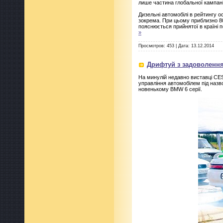
лише частина глобальної кампанії
Дизельні автомобілі в рейтингу ос
зокрема. При цьому приблизно 80
пояснюється прийнятої в країні 
»
Просмотров:
453
|
Дата:
13.12.2014
Дрифтуй з задоволенн
На минулій недавно виставці CE
управління автомобілем під назво
новенькому BMW 6 серії.