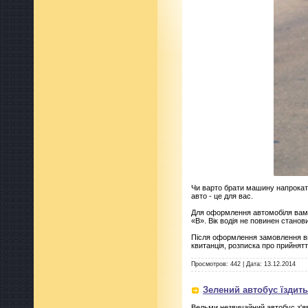
Чи варто брати машину напрокат? 
авто - це для вас.
Для оформлення автомобіля вам з
«B». Вік водія не повинен станов
Після оформлення замовлення ви
квитанція, розписка про прийнят
Просмотров:
442
|
Дата:
13.12.2014
Зелений автобус їздить
Вельми незвичайний автобус з'я