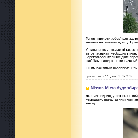
Тепер пішоходи зобов'язані заст
межами населеного пункту. Прийня
У підписаному документі також п
автовласникам необхідно викону
нерегульованих пішохідних перехо
якої більш конкретно визначений 
Іншим важливим нововведенням
Просмотров:
447
|
Дата:
13.12.2014
Nissan Micra буде збир
Як стало відомо, у світ скоро в
нещодавно представники компані
заводі.