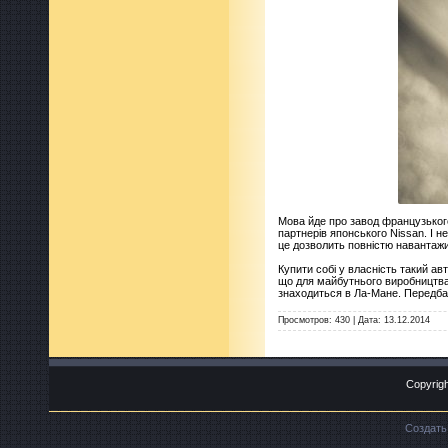
Мова йде про завод французького
партнерів японського Nissan. І н
це дозволить повністю навантажи
Купити собі у власність такий ав
що для майбутнього виробництва 
знаходиться в Ла-Мане. Передба
Просмотров:
430
|
Дата:
13.12.2014
Copyrigh
Создат