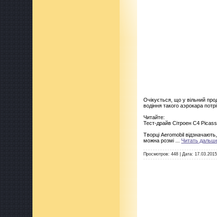
Очікується, що у вільний про
водіння такого аэрокара потрі
Читайте:
Тест-драйв Сітроен C4 Picas
Творці Aeromobil відзначають
можна розмі
...
Читать дальш
Просмотров:
448
|
Дата:
17.03.201