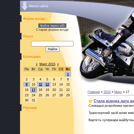
Меню сайта
Форма входа
Войти через uID
Старая форма входа
Поиск
Календарь
«
Март 2015
»
Пн
Вт
Ср
Чт
Пт
Сб
Вс
1
2
3
4
5
6
7
8
9
10
11
12
13
14
15
16
17
18
19
20
21
22
Главная
»
2015
»
Март
»
17
23
24
25
26
27
28
29
30
31
Стала відома дата ви
Словацькі розробники презент
Реклама
Транспортний засіб може вико
Вартість суперкара майбутнь