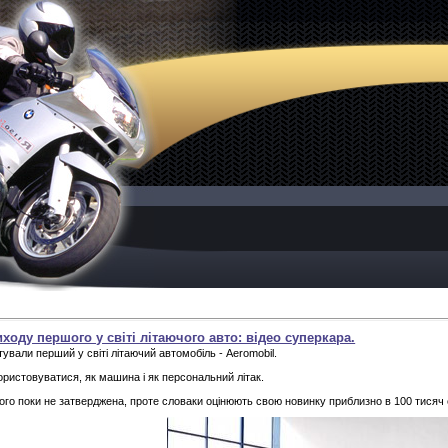
ходу першого у світі літаючого авто: відео суперкара.
ували перший у світі літаючий автомобіль - Aeromobil.
ристовуватися, як машина і як персональний літак.
ого поки не затверджена, проте словаки оцінюють свою новинку приблизно в 100 тисяч 