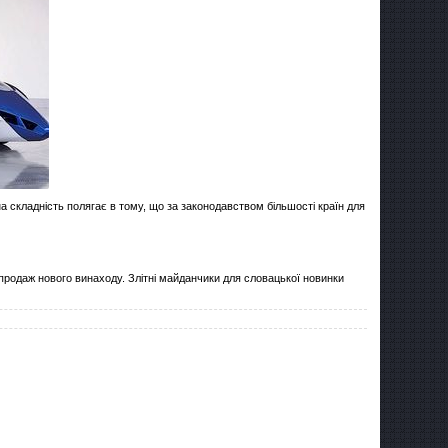
а складність полягає в тому, що за законодавством більшості країн для
й продаж нового винаходу. Злітні майданчики для словацької новинки