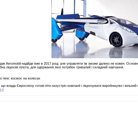
даж Aeromobil надійде вже в 2017 році, але управляти їм зможе далеко не кожен. Основн
бна ліцензія пілота, для одержання якої потрібен тривалий і складний навчання.
so new: космос на колесах
, що влада Євросоюзу готові піти назустріч компанії і ліцензувати виробництво і вільни
е »
5