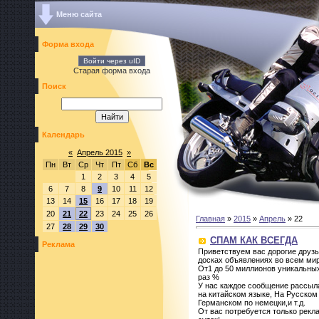
Меню сайта
Форма входа
Войти через uID
Старая форма входа
Поиск
Календарь
«
Апрель 2015
»
Пн
Вт
Ср
Чт
Пт
Сб
Вс
1
2
3
4
5
6
7
8
9
10
11
12
13
14
15
16
17
18
19
20
21
22
23
24
25
26
Главная
»
2015
»
Апрель
»
22
27
28
29
30
СПАМ КАК ВСЕГДА
Реклама
Приветствуем вас дорогие друзь
досках объявлениях во всем мир
От1 до 50 миллионов уникальных
раз %
У нас каждое сообщение рассыла
на китайском языке, На Русском
Германском по немецки,и т.д.
От вас потребуется только рекла