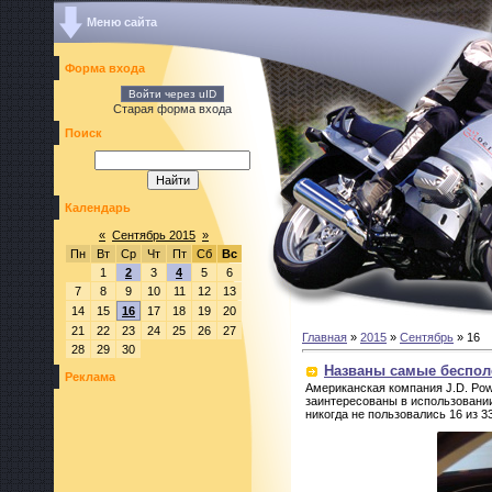
Меню сайта
Форма входа
Войти через uID
Старая форма входа
Поиск
Календарь
«
Сентябрь 2015
»
Пн
Вт
Ср
Чт
Пт
Сб
Вс
1
2
3
4
5
6
7
8
9
10
11
12
13
14
15
16
17
18
19
20
21
22
23
24
25
26
27
Главная
»
2015
»
Сентябрь
»
16
28
29
30
Названы самые беспол
Реклама
Американская компания J.D. Pow
заинтересованы в использовани
никогда не пользовались 16 из 