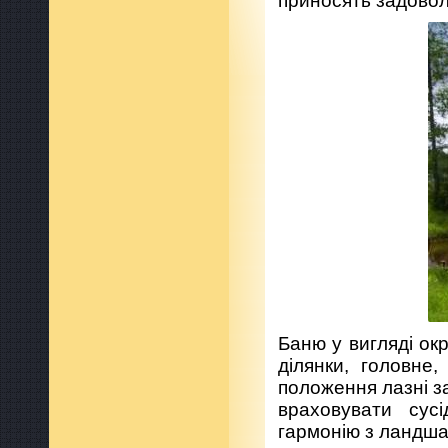
приносять задовол
Баню у вигляді ок
ділянки, головне
положення лазні з
враховувати сусі
гармонію з ландш