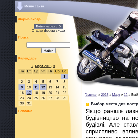
Меню сайта
Форма входа
Войти через uID
Старая форма входа
Поиск
Календарь
«
Март 2015
»
Пн
Вт
Ср
Чт
Пт
Сб
Вс
1
2
3
4
5
6
7
8
9
10
11
12
13
14
15
16
17
18
19
20
21
22
Главная
»
2015
»
Март
»
12
» Выбо
23
24
25
26
27
28
29
30
31
Выбор места для постр
Якщо раніше лазн
Реклама
будівництво на но
будівлі. Але ста
сприятливо вплив