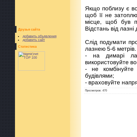
Якщо поблизу є во
щоб її не затоплю
місце, щоб був п
Відстань від лазні
Друзья сайта
добавить объявления
добавить сайт
Слід подумати про
Статистика
лазнею 5-6 метрів.
- на димарі лаз
використовуйте вог
- не комбінуйте
будівлями;
- враховуйте напря
Просмотров
:
470