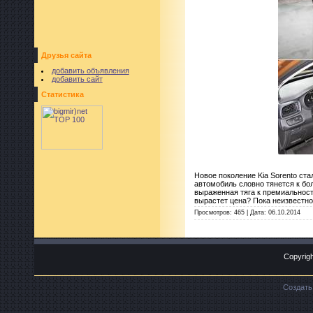
Друзья сайта
добавить объявления
добавить сайт
Статистика
Новое поколение Kia Sorento стал
автомобиль словно тянется к б
выраженная тяга к премиальност
вырастет цена? Пока неизвестно.
Просмотров:
465
|
Дата:
06.10.2014
Copyrigh
Создат