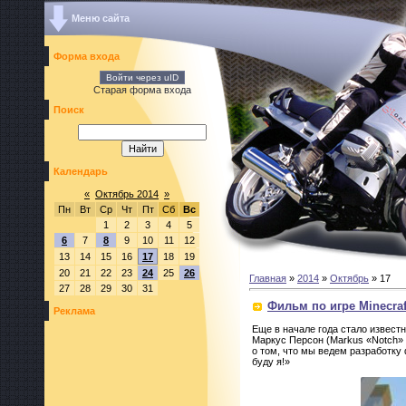
Меню сайта
Форма входа
Войти через uID
Старая форма входа
Поиск
Календарь
«
Октябрь 2014
»
Пн
Вт
Ср
Чт
Пт
Сб
Вс
1
2
3
4
5
6
7
8
9
10
11
12
13
14
15
16
17
18
19
20
21
22
23
24
25
26
Главная
»
2014
»
Октябрь
»
17
27
28
29
30
31
Фильм по игре Minecraf
Реклама
Еще в начале года стало известн
Маркус Персон (Markus «Notch» P
о том, что мы ведем разработку ф
буду я!»