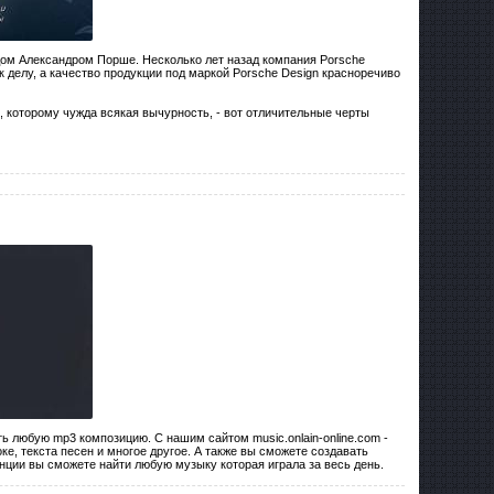
ом Александром Порше. Несколько лет назад компания Porsche
 делу, а качество продукции под маркой Porsche Design красноречиво
 которому чужда всякая вычурность, - вот отличительные черты
ть любую mp3 композицию. С нашим сайтом music.onlain-online.com -
ке, текста песен и многое другое. А также вы сможете создавать
анции вы сможете найти любую музыку которая играла за весь день.