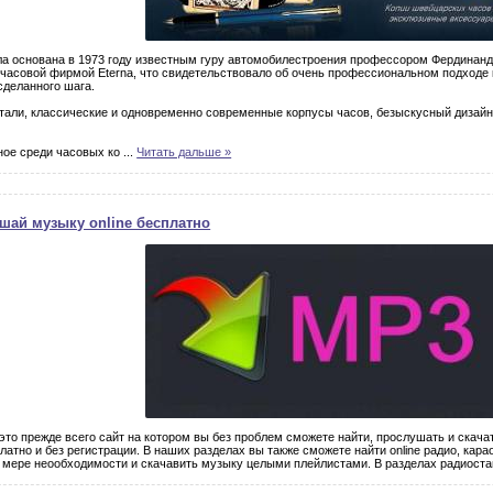
а основана в 1973 году известным гуру автомобилестроения профессором Фердинанд
часовой фирмой Eterna, что свидетельствовало об очень профессиональном подходе к
сделанного шага.
тали, классические и одновременно современные корпусы часов, безыскусный дизайн,
ное среди часовых ко
...
Читать дальше »
4
шай музыку online бесплатно
 это прежде всего сайт на котором вы без проблем сможете найти, прослушать и скача
атно и без регистрации. В наших разделах вы также сможете найти online радио, карао
 по мере неообходимости и скачавить музыку целыми плейлистами. В разделах радиост