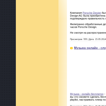
Компания
Porsche Design
был
Design AG была приобретена 
подтверждало правильность 
Филигранно обработанные де
часов Porsche Design.
Не смотря на распространен
Просмотров:
555
|
Дата:
15.05.201
Музыка онлайн - слу
Музыка - онлайн бесплатно
-
вы это сможете сделать беспл
playlist, настраивать плеер