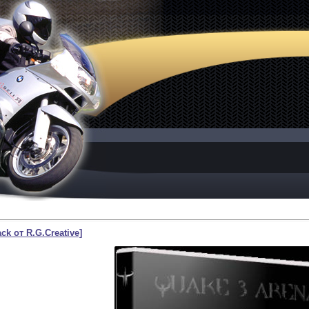
ck от R.G.Creative]